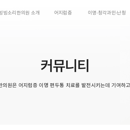
빙빙소리한의원 소개
어지럼증
이명·청각과민·난청
커뮤니티
의원은 어지럼증 이명 편두통 치료를 발전시키는데 기여하