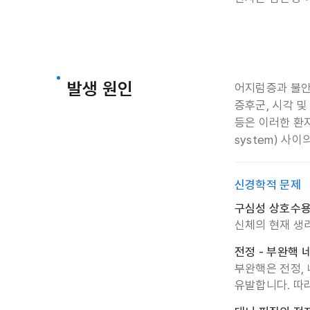
발생 원인
어지럼증과 불안
증후군, 시각 및
등은 이러한 환자들
system) 사
신경학적 문제
구심성 상호수용
신체의 현재 생
전정 - 부완핵
부완핵은 전정,
유발합니다. 따