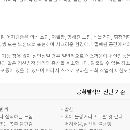
 어지럼증은 의식 흐림, 어찔함, 멍해진 느낌, 비틀거림, 휘청거림,
빙빙 도는 느낌으로 표현하며 시끄러운 환경이나 밀폐된 공간에서의
 기능 장애 없이 심인성일 경우 일반적으로 메스꺼움이나 안진등은 
D증과 같은 정신병적 병리의 증상을 호소합니다. 탈출할 수 없는 장
포증이 있을 수 있으며 따라서 스스로 부과한 사회 직업적 제한도 
공황발작의 진단 기준
,빈맥
발한
나 질식하는 느낌
속이 울렁거리고 토할 것 같다
또는 복부 불편감
어지러움,실신의 불균형