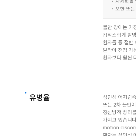
자제력을 
오한 또는
불안 장애는 가
갑작스럽게 발병
환자들 중 절반
발작이 전정 기
환자보다 훨씬 
유병율
심인성 어지럼증
또는 2차 불안이
정신병적 병리를
가지고 있습니다.
motion di
환자는 심인성 