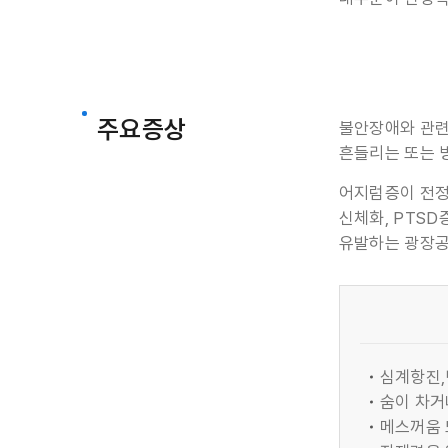
주요증상
불안장애와 관련된
흔들리는 또는 
어지럼증이 전정
신체화, PTS
유발하는 광장공
심계항진
숨이 차거
메스꺼움 