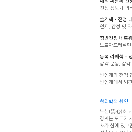
대뇌 피질의 전
전정 정보가 의
솔기핵 - 전정
인지, 감정 및 
청반전정 네트
노르아드레날린성
등쪽 라페핵 - 
감각 운동, 감
변연계와 전정 
변연계에서 뇌간
한의학적 원인
노심(勞心)하고
경계는 모두가 
사가 심에 있으