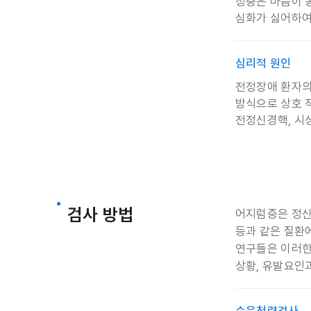
정충은 마음이 
심화가 싫어하여
심리적 원인
전정장애 환자의
방식으로 상호 
전정신경핵, 시
검사 방법
어지럼증은 정신
등과 같은 질환
연구들은 이러한
상황, 유발요인
순음청력검사