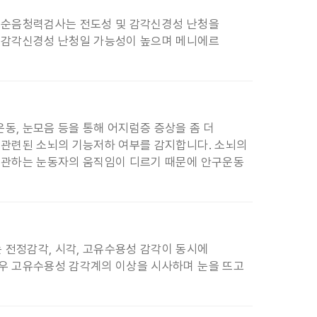
. 순음청력검사는 전도성 및 감각신경성 난청을
면 감각신경성 난청일 가능성이 높으며 메니에르
동, 눈모음 등을 통해 어지럼증 증상을 좀 더
 관련된 소뇌의 기능저하 여부를 감지합니다. 소뇌의
 주관하는 눈동자의 움직임이 디르기 때문에 안구운동
 전정감각, 시각, 고유수용성 감각이 동시에
경우 고유수용성 감각계의 이상을 시사하며 눈을 뜨고