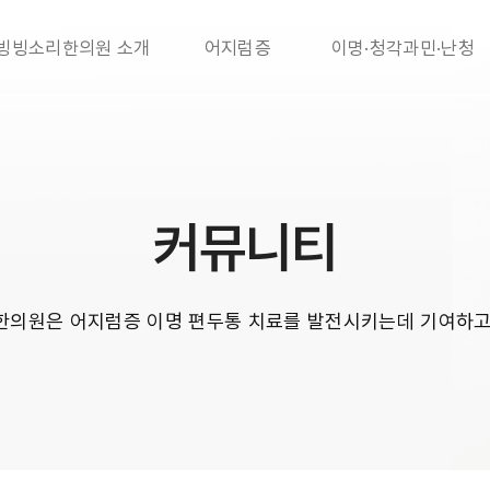
빙빙소리한의원 소개
어지럼증
이명·청각과민·난청
커뮤니티
의원은 어지럼증 이명 편두통 치료를 발전시키는데 기여하