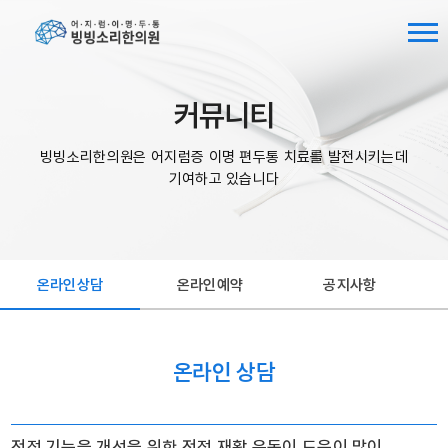
커뮤니티
빙빙소리한의원은 어지럼증 이명 편두통 치료를 발전시키는데
기여하고 있습니다
온라인상담
온라인예약
공지사항
온라인 상담
전정 기능을 개선을 위한 전정 재활 운동이 도움이 많이