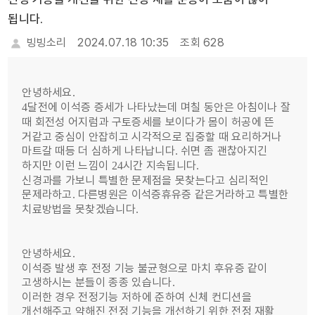
됩니다.
빙빙소리
2024.07.18 10:35
조회 628
안녕하세요
.
달전에 이석증 증세가 나타났는데 며칠 동안은 아침이나 잘
4
때 회전성 어지럼과 구토증세를 보이다가
몸이 허공에 뜬
거같고 중심이 안잡히고 시각적으로 집중할 때 요리하거나
마트갈 때등 더 심하게 나타납니다
쉬면 좀 괜찮아지긴
.
하지만 이런 느낌이
시간 지속됩니다
24
.
신경과를 가보니 특별한 문제점을 못찾는다고 심리적인
문제라하고
다른병원은 이석증휴유증 같은거라하고 특별한
.
치료방법을 못찾겠습니다
.
안녕하세요
.
이석증 발생 후 전정 기능 불균형으로 마치 후유증 같이
고생하시는 분들이 종종 있습니다
.
이러한 경우 전정기능 저하에 준하여 신체 컨디션을
개선해주고 약해진 전정 기능을 개선하기 위한 전정 재활