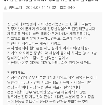
빙빙소리
2024.07.14 13:32
조회 640
집 근처 대학병원에 가서 전정기능검사를 한 결과 오른쪽
전정기관이 문제가 있다며 전정신경염으로 진단해줬습니다
.
재활운동 열심히 하면 괜찮아 질거라해서 재활운동 계속
하고있고 또 괜찮아 지는거같긴해요
그런데 가끔가다
.
한번씩 어지러울때는 계속 어지럽고
특히 컴퓨터나 핸드폰을 하면 심하게 어지러워
멍해짐
(
)
지네요
어지러움 증상이 막 세상이 돌거나 하지는 않고 그냥
.
멍하기만 해요 초점도 잘 안맞는느낌이고
컴퓨터나 폰도 해야될 때가 있는데
과연 괜찮아 질까요
..
.
안녕하세요
.
전정신경염의 경우 대부분
개월 내외로 자연 회복되는 것이
1
일반적이나
그 기간이 지났는데도 회복이 되지 않는다면
,
전정 재활이나 교정 요법 같은 치료가 필요합니다
.
전정 재활의 경우 일반적인 운동으로 해결이 되지 않을
경우에는 전정 기능 간의 균형이 깨어진 부분에 좀 더 비중을
두어 운동을 함으로써 전정기능의 균형을 도모하는 것이